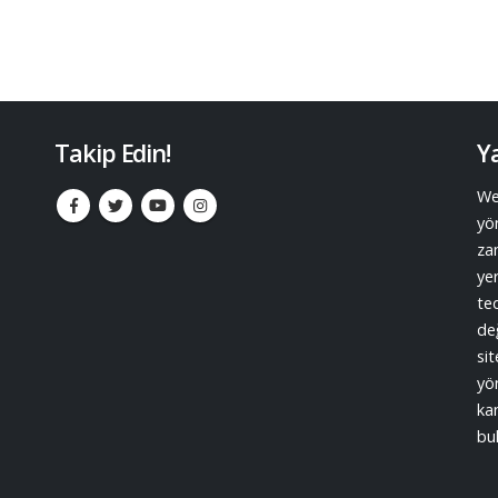
Takip Edin!
Ya
Web
yön
za
yer
te
de
sit
yö
kan
bu